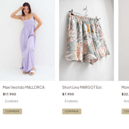
Maxi Vestido MALLORCA
Short Lino MARGOT Est.
Mon
$17.900
$7.900
$22
2 colores
3 colores
4 c
COMPRAR
COMPRAR
CO