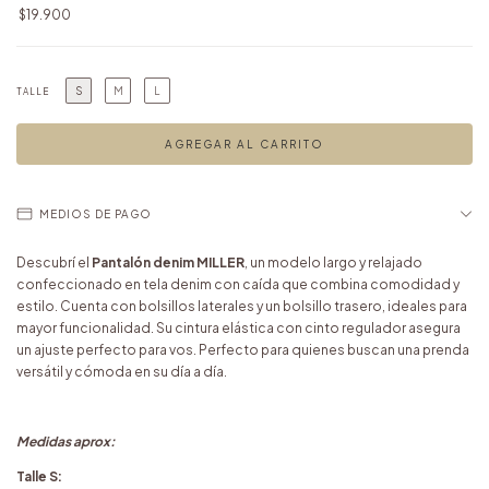
$19.900
S
M
L
TALLE
MEDIOS DE PAGO
Descubrí el
Pantalón denim MILLER
, un modelo largo y relajado
confeccionado en tela denim con caída que combina comodidad y
estilo. Cuenta con bolsillos laterales y un bolsillo trasero, ideales para
mayor funcionalidad. Su cintura elástica con cinto regulador asegura
un ajuste perfecto para vos. Perfecto para quienes buscan una prenda
versátil y cómoda en su día a día.
Medidas aprox:
Talle S: