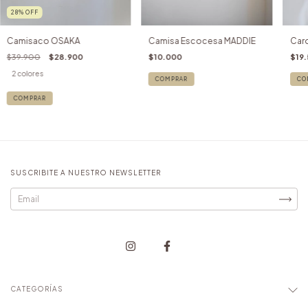
28
%
OFF
Camisaco OSAKA
Camisa Escocesa MADDIE
Car
$39.900
$28.900
$10.000
$19
2 colores
COMPRAR
CO
COMPRAR
SUSCRIBITE A NUESTRO NEWSLETTER
CATEGORÍAS